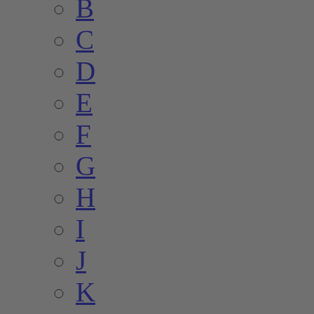
B
C
D
E
F
G
H
I
J
K