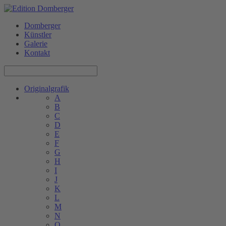
Domberger
Künstler
Galerie
Kontakt
Originalgrafik
A
B
C
D
E
F
G
H
I
J
K
L
M
N
O