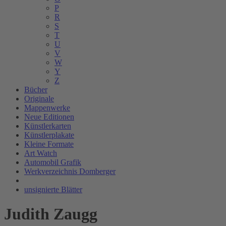
P
R
S
T
U
V
W
Y
Z
Bücher
Originale
Mappenwerke
Neue Editionen
Künstlerkarten
Künstlerplakate
Kleine Formate
Art Watch
Automobil Grafik
Werkverzeichnis Domberger
unsignierte Blätter
Judith Zaugg