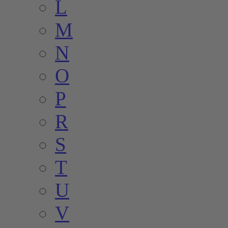
L
M
N
O
P
R
S
T
U
V