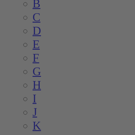
B
C
D
E
F
G
H
I
J
K