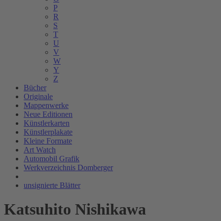
P
R
S
T
U
V
W
Y
Z
Bücher
Originale
Mappenwerke
Neue Editionen
Künstlerkarten
Künstlerplakate
Kleine Formate
Art Watch
Automobil Grafik
Werkverzeichnis Domberger
unsignierte Blätter
Katsuhito Nishikawa