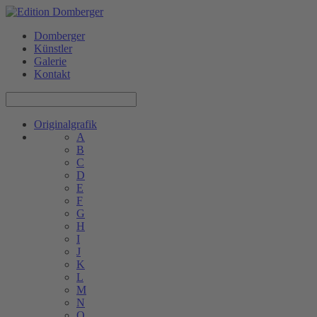
Domberger
Künstler
Galerie
Kontakt
Originalgrafik
A
B
C
D
E
F
G
H
I
J
K
L
M
N
O