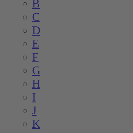
B
C
D
E
F
G
H
I
J
K