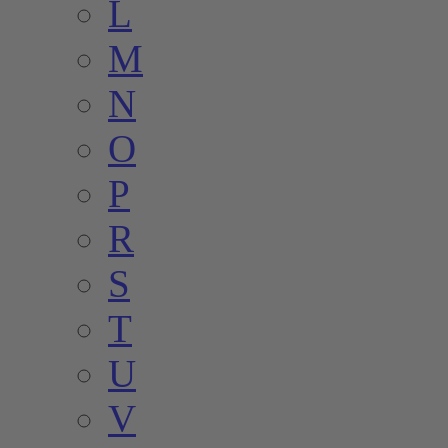
L
M
N
O
P
R
S
T
U
V