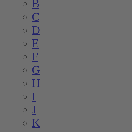
B
C
D
E
F
G
H
I
J
K