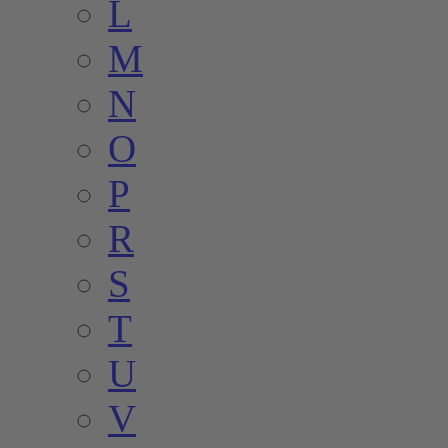
L
M
N
O
P
R
S
T
U
V